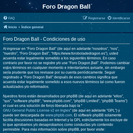
Foro Dragon Ball
FAQ
Registrarse
Identificarse
Inicio
Índice general
Foro Dragon Ball - Condiciones de uso
Al ingresar en “Foro Dragon Ball” (de aquí en adelante “nosotros”, “nos”,
“nuestro”, “Foro Dragon Ball”, “https://www.foroboladedragon.es”), usted
acuerda estar legalmente sometido a los siguientes términos. En caso
contrario por favor no se registre y/o use “Foro Dragon Ball”. Podemos cambiar
estos términos en cualquier momento e intentaríamos avisarle, sin embargo
sería prudente que los revisase por su cuenta periódicamente. Seguir
registrado a “Foro Dragon Ball” después de esos cambios significa que
acuerda estar legalmente sometido a esos nuevos términos tal como fueron
actualizados y/o reformados.
Nuestros foros están desarrollados por phpBB (de aquí en adelante “ellos”,
“sus”, “software phpBB”, “www.phpbb.com”, “phpBB Limited”, “phpBB Teams”)
el cual es una solución de foros liberada bajo la “
GNU General Public License v2 en Ingles
” (de aquí en adelante “GPL”) y
puede ser descargada de
www.phpbb.com
. El software phpBB solamente
facilita discusiones basadas en Internet y la GPL estrictamente los excluye de
lo que aprobamos y/o desaprobamos como conductas y/o contenido
permisible. Para más información sobre phpBB, por favor visite: