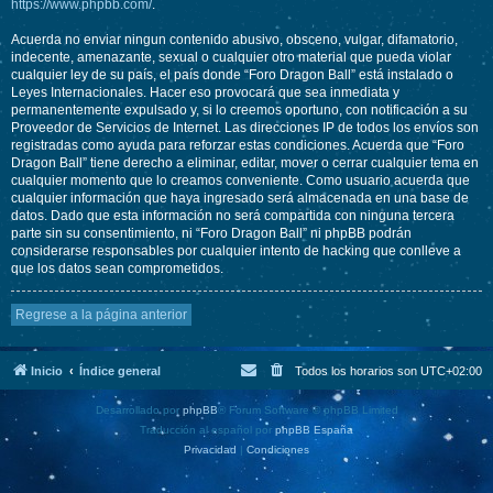
https://www.phpbb.com/
.
Acuerda no enviar ningun contenido abusivo, obsceno, vulgar, difamatorio,
indecente, amenazante, sexual o cualquier otro material que pueda violar
cualquier ley de su país, el país donde “Foro Dragon Ball” está instalado o
Leyes Internacionales. Hacer eso provocará que sea inmediata y
permanentemente expulsado y, si lo creemos oportuno, con notificación a su
Proveedor de Servicios de Internet. Las direcciones IP de todos los envíos son
registradas como ayuda para reforzar estas condiciones. Acuerda que “Foro
Dragon Ball” tiene derecho a eliminar, editar, mover o cerrar cualquier tema en
cualquier momento que lo creamos conveniente. Como usuario acuerda que
cualquier información que haya ingresado será almacenada en una base de
datos. Dado que esta información no será compartida con ninguna tercera
parte sin su consentimiento, ni “Foro Dragon Ball” ni phpBB podrán
considerarse responsables por cualquier intento de hacking que conlleve a
que los datos sean comprometidos.
Regrese a la página anterior
Inicio
Índice general
Todos los horarios son
UTC+02:00
Desarrollado por
phpBB
® Forum Software © phpBB Limited
Traducción al español por
phpBB España
Privacidad
|
Condiciones