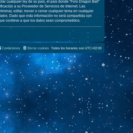
lar cualquier ley de su país, el país donde “Foro Dragon Ball”
icación a su Proveedor de Servicios de Internet. Las
iminar, editar, mover o cerrar cualquier tema en cualquier
tos. Dado que esta información no será compartida con
 que conlleve a que los datos sean comprometidos.
Contáctenos
Borrar cookies
Todos los horarios son
UTC+02:00