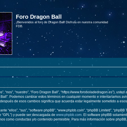
Foro Dragon Ball
¡Bienvenidos al foro de Dragon Ball! Disfruta en nuestra comunidad
FDB.
s”, “nos”, “nuestro”, “Foro Dragon Ball”, “https://www.foroboladedragon.es”), usted
on Ball”. Podemos cambiar estos términos en cualquier momento e intentaríamos avis
” después de esos cambios significa que acuerda estar legalmente sometido a esos
nte “ellos”, “sus”, “software phpBB”, “www.phpbb.com”, “phpBB Limited”, “phpBB Te
te “GPL”) y puede ser descargada de
www.phpbb.com
. El software phpBB solamente
os como conductas y/o contenido permisible. Para más información sobre phpBB, p