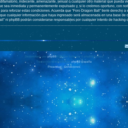
ifamatorio, indecente, amenazante, sexual o cualquier otro material que pueda vio
ue sea inmediata y permanentemente expulsado y, si lo creemos oportuno, con notif
para reforzar estas condiciones. Acuerda que “Foro Dragon Ball” tiene derecho a el
ue cualquier información que haya ingresado será almacenada en una base de da
Ball” ni phpBB podrán considerarse responsables por cualquier intento de hacking
Desarrollado por
phpBB
® Forum Software © phpBB Limited
Traducción al español por
phpBB España
Privacidad
|
Condiciones