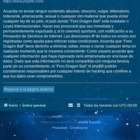
https://www.phpbb.com/
.
Acuerda no enviar ningun contenido abusivo, obsceno, vulgar, difamatorio,
indecente, amenazante, sexual o cualquier otro material que pueda violar
cualquier ley de su país, el país donde “Foro Dragon Ball” está instalado o
Leyes Internacionales. Hacer eso provocará que sea inmediata y
permanentemente expulsado y, si lo creemos oportuno, con notificación a su
Proveedor de Servicios de Internet. Las direcciones IP de todos los envíos son
registradas como ayuda para reforzar estas condiciones. Acuerda que “Foro
Dragon Ball” tiene derecho a eliminar, editar, mover o cerrar cualquier tema en
cualquier momento que lo creamos conveniente. Como usuario acuerda que
cualquier información que haya ingresado será almacenada en una base de
datos. Dado que esta información no será compartida con ninguna tercera
parte sin su consentimiento, ni “Foro Dragon Ball” ni phpBB podrán
considerarse responsables por cualquier intento de hacking que conlleve a
que los datos sean comprometidos.
Regrese a la página anterior
Inicio
Índice general
Todos los horarios son
UTC+02:00
Desarrollado por
phpBB
® Forum Software © phpBB Limited
Traducción al español por
phpBB España
Privacidad
|
Condiciones