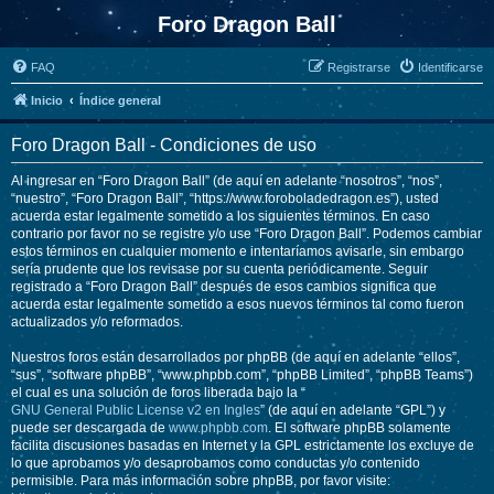
Foro Dragon Ball
FAQ
Registrarse
Identificarse
Inicio
Índice general
Foro Dragon Ball - Condiciones de uso
Al ingresar en “Foro Dragon Ball” (de aquí en adelante “nosotros”, “nos”,
“nuestro”, “Foro Dragon Ball”, “https://www.foroboladedragon.es”), usted
acuerda estar legalmente sometido a los siguientes términos. En caso
contrario por favor no se registre y/o use “Foro Dragon Ball”. Podemos cambiar
estos términos en cualquier momento e intentaríamos avisarle, sin embargo
sería prudente que los revisase por su cuenta periódicamente. Seguir
registrado a “Foro Dragon Ball” después de esos cambios significa que
acuerda estar legalmente sometido a esos nuevos términos tal como fueron
actualizados y/o reformados.
Nuestros foros están desarrollados por phpBB (de aquí en adelante “ellos”,
“sus”, “software phpBB”, “www.phpbb.com”, “phpBB Limited”, “phpBB Teams”)
el cual es una solución de foros liberada bajo la “
GNU General Public License v2 en Ingles
” (de aquí en adelante “GPL”) y
puede ser descargada de
www.phpbb.com
. El software phpBB solamente
facilita discusiones basadas en Internet y la GPL estrictamente los excluye de
lo que aprobamos y/o desaprobamos como conductas y/o contenido
permisible. Para más información sobre phpBB, por favor visite: