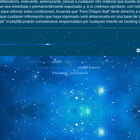
ifamatorio, indecente, amenazante, sexual o cualquier otro material que pueda vio
ue sea inmediata y permanentemente expulsado y, si lo creemos oportuno, con notif
para reforzar estas condiciones. Acuerda que “Foro Dragon Ball” tiene derecho a el
ue cualquier información que haya ingresado será almacenada en una base de da
Ball” ni phpBB podrán considerarse responsables por cualquier intento de hacking
Desarrollado por
phpBB
® Forum Software © phpBB Limited
Traducción al español por
phpBB España
Privacidad
|
Condiciones