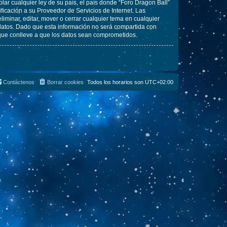
lar cualquier ley de su país, el país donde “Foro Dragon Ball”
icación a su Proveedor de Servicios de Internet. Las
iminar, editar, mover o cerrar cualquier tema en cualquier
tos. Dado que esta información no será compartida con
 que conlleve a que los datos sean comprometidos.
Contáctenos
Borrar cookies
Todos los horarios son
UTC+02:00