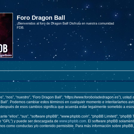
Foro Dragon Ball
¡Bienvenidos al foro de Dragon Ball! Disfruta en nuestra comunidad
FDB.
s”, “nos”, “nuestro”, “Foro Dragon Ball”, “https://www.foroboladedragon.es”), usted
on Ball”. Podemos cambiar estos términos en cualquier momento e intentaríamos avis
” después de esos cambios significa que acuerda estar legalmente sometido a esos
nte “ellos”, “sus”, “software phpBB”, “www.phpbb.com”, “phpBB Limited”, “phpBB Te
te “GPL”) y puede ser descargada de
www.phpbb.com
. El software phpBB solamente
os como conductas y/o contenido permisible. Para más información sobre phpBB, p