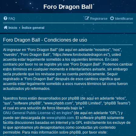
Foro Dragon Ball
FAQ
Registrarse
Identificarse
Inicio
Índice general
Foro Dragon Ball - Condiciones de uso
Al ingresar en “Foro Dragon Ball” (de aquí en adelante “nosotros”, “nos”,
“nuestro”, “Foro Dragon Ball”, “https://www.foroboladedragon.es”), usted
acuerda estar legalmente sometido a los siguientes términos. En caso
contrario por favor no se registre y/o use “Foro Dragon Ball”. Podemos cambiar
estos términos en cualquier momento e intentaríamos avisarle, sin embargo
sería prudente que los revisase por su cuenta periódicamente. Seguir
registrado a “Foro Dragon Ball” después de esos cambios significa que
acuerda estar legalmente sometido a esos nuevos términos tal como fueron
actualizados y/o reformados.
Nuestros foros están desarrollados por phpBB (de aquí en adelante “ellos”,
“sus”, “software phpBB”, “www.phpbb.com”, “phpBB Limited”, “phpBB Teams”)
el cual es una solución de foros liberada bajo la “
GNU General Public License v2 en Ingles
” (de aquí en adelante “GPL”) y
puede ser descargada de
www.phpbb.com
. El software phpBB solamente
facilita discusiones basadas en Internet y la GPL estrictamente los excluye de
lo que aprobamos y/o desaprobamos como conductas y/o contenido
permisible. Para más información sobre phpBB, por favor visite: