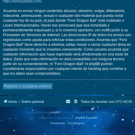
https://www.phpbb.com/
.
Acuerda no enviar ningun contenido abusivo, obsceno, vulgar, difamatorio,
indecente, amenazante, sexual o cualquier otro material que pueda violar
cualquier ley de su país, el país donde “Foro Dragon Ball” está instalado o
Leyes Internacionales. Hacer eso provocará que sea inmediata y
permanentemente expulsado y, si lo creemos oportuno, con notificación a su
Proveedor de Servicios de Internet. Las direcciones IP de todos los envíos son
registradas como ayuda para reforzar estas condiciones. Acuerda que “Foro
Dragon Ball” tiene derecho a eliminar, editar, mover o cerrar cualquier tema en
cualquier momento que lo creamos conveniente. Como usuario acuerda que
cualquier información que haya ingresado será almacenada en una base de
datos. Dado que esta información no será compartida con ninguna tercera
parte sin su consentimiento, ni “Foro Dragon Ball” ni phpBB podrán
considerarse responsables por cualquier intento de hacking que conlleve a
que los datos sean comprometidos.
Regrese a la página anterior
Inicio
Índice general
Todos los horarios son
UTC+02:00
Desarrollado por
phpBB
® Forum Software © phpBB Limited
Traducción al español por
phpBB España
Privacidad
|
Condiciones