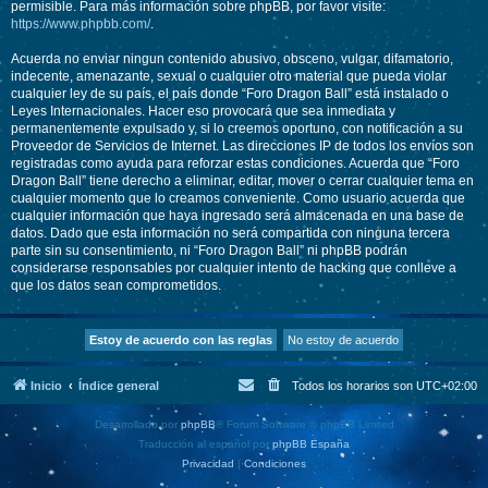
permisible. Para más información sobre phpBB, por favor visite:
https://www.phpbb.com/
.
Acuerda no enviar ningun contenido abusivo, obsceno, vulgar, difamatorio,
indecente, amenazante, sexual o cualquier otro material que pueda violar
cualquier ley de su país, el país donde “Foro Dragon Ball” está instalado o
Leyes Internacionales. Hacer eso provocará que sea inmediata y
permanentemente expulsado y, si lo creemos oportuno, con notificación a su
Proveedor de Servicios de Internet. Las direcciones IP de todos los envíos son
registradas como ayuda para reforzar estas condiciones. Acuerda que “Foro
Dragon Ball” tiene derecho a eliminar, editar, mover o cerrar cualquier tema en
cualquier momento que lo creamos conveniente. Como usuario acuerda que
cualquier información que haya ingresado será almacenada en una base de
datos. Dado que esta información no será compartida con ninguna tercera
parte sin su consentimiento, ni “Foro Dragon Ball” ni phpBB podrán
considerarse responsables por cualquier intento de hacking que conlleve a
que los datos sean comprometidos.
Inicio
Índice general
Todos los horarios son
UTC+02:00
Desarrollado por
phpBB
® Forum Software © phpBB Limited
Traducción al español por
phpBB España
Privacidad
|
Condiciones