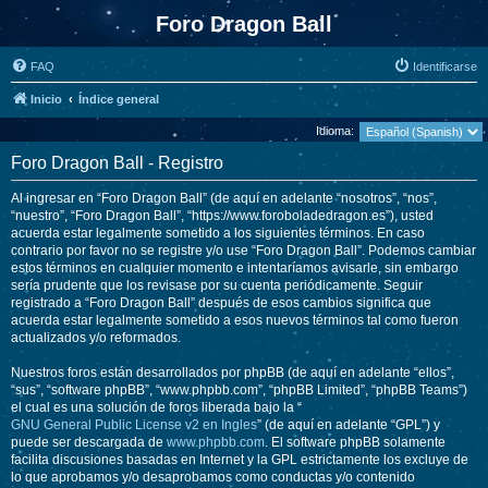
Foro Dragon Ball
FAQ
Identificarse
Inicio
Índice general
Idioma:
Foro Dragon Ball - Registro
Al ingresar en “Foro Dragon Ball” (de aquí en adelante “nosotros”, “nos”,
“nuestro”, “Foro Dragon Ball”, “https://www.foroboladedragon.es”), usted
acuerda estar legalmente sometido a los siguientes términos. En caso
contrario por favor no se registre y/o use “Foro Dragon Ball”. Podemos cambiar
estos términos en cualquier momento e intentaríamos avisarle, sin embargo
sería prudente que los revisase por su cuenta periódicamente. Seguir
registrado a “Foro Dragon Ball” después de esos cambios significa que
acuerda estar legalmente sometido a esos nuevos términos tal como fueron
actualizados y/o reformados.
Nuestros foros están desarrollados por phpBB (de aquí en adelante “ellos”,
“sus”, “software phpBB”, “www.phpbb.com”, “phpBB Limited”, “phpBB Teams”)
el cual es una solución de foros liberada bajo la “
GNU General Public License v2 en Ingles
” (de aquí en adelante “GPL”) y
puede ser descargada de
www.phpbb.com
. El software phpBB solamente
facilita discusiones basadas en Internet y la GPL estrictamente los excluye de
lo que aprobamos y/o desaprobamos como conductas y/o contenido