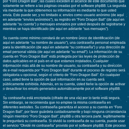
por “Foro Dragon Ball”, las cuales exceden el alcance de este documento que
solamente se refiere a las páginas creadas por el software phpBB. La segunda
vía mediante la que obtenemos su información es mediante lo que usted
envía. Esto puede ser, y no limitado a: envíos como usuario anónimo (de aquí
en adelante “envíos anónimos”), su registro en “Foro Dragon Ball” (de aquí en
adelante “su cuenta”) y mensajes enviados por usted después de registrarse y
mientras se haya identificado (de aquí en adelante “sus mensajes”).
Su cuenta como mínimo constará de un nombre único de identificación (de
aquí en adelante “su nombre de usuario”), una contraseña personal empleada
para la identificación (de aquí en adelante “su contraseña”) y una dirección de
email personal válida (de aquí en adelante “su email”). La información de su
cuenta en “Foro Dragon Ball” está protegida por las leyes de protección de
datos aplicables en el país en el que estamos instalados. Cualquier
información más allá de su nombre de usuario, su contraseña y su dirección
de e-mail requerida por “Foro Dragon Ball” durante el proceso de registro será
obligatoria u opcional, según el criterio de “Foro Dragon Ball”. En cualquier
caso, usted tiene la opción de qué información en su cuenta será
públicamente exhibida. Además, en su cuenta, usted tiene la opción de activar
o desactivar los emails generados automáticamente por el software phpBB.
Su contraseña está encriptada (cifrado de una vía) por lo tanto está segura.
Sin embargo, se recomienda que no emplee la misma contraseña en
diferentes websites. Su contraseña garantiza el acceso a su cuenta en “Foro
Dragon Ball”, por favor guárdela cuidadosamente y bajo ninguna circunstancia
ningún miembro “Foro Dragon Ball”, phpBB u otra tercera parte, legítimamente
le preguntará su contraseña. Si olvidó la contraseña de su cuenta, puede usar
el servicio “Olvidé mi contraseña” provisto por el software phpBB. Este proceso