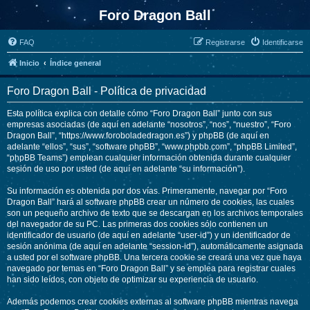
Foro Dragon Ball
FAQ
Registrarse
Identificarse
Inicio
Índice general
Foro Dragon Ball - Política de privacidad
Esta política explica con detalle cómo “Foro Dragon Ball” junto con sus
empresas asociadas (de aquí en adelante “nosotros”, “nos”, “nuestro”, “Foro
Dragon Ball”, “https://www.foroboladedragon.es”) y phpBB (de aquí en
adelante “ellos”, “sus”, “software phpBB”, “www.phpbb.com”, “phpBB Limited”,
“phpBB Teams”) emplean cualquier información obtenida durante cualquier
sesión de uso por usted (de aquí en adelante “su información”).
Su información es obtenida por dos vías. Primeramente, navegar por “Foro
Dragon Ball” hará al software phpBB crear un número de cookies, las cuales
son un pequeño archivo de texto que se descargan en los archivos temporales
del navegador de su PC. Las primeras dos cookies sólo contienen un
identificador de usuario (de aquí en adelante “user-id”) y un identificador de
sesión anónima (de aquí en adelante “session-id”), automáticamente asignada
a usted por el software phpBB. Una tercera cookie se creará una vez que haya
navegado por temas en “Foro Dragon Ball” y se emplea para registrar cuales
han sido leídos, con objeto de optimizar su experiencia de usuario.
Además podemos crear cookies externas al software phpBB mientras navega