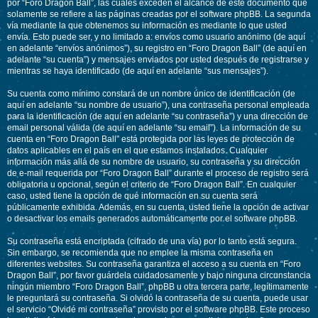
por “Foro Dragon Ball”, las cuales exceden el alcance de este documento que
solamente se refiere a las páginas creadas por el software phpBB. La segunda
vía mediante la que obtenemos su información es mediante lo que usted
envía. Esto puede ser, y no limitado a: envíos como usuario anónimo (de aquí
en adelante “envíos anónimos”), su registro en “Foro Dragon Ball” (de aquí en
adelante “su cuenta”) y mensajes enviados por usted después de registrarse y
mientras se haya identificado (de aquí en adelante “sus mensajes”).
Su cuenta como mínimo constará de un nombre único de identificación (de
aquí en adelante “su nombre de usuario”), una contraseña personal empleada
para la identificación (de aquí en adelante “su contraseña”) y una dirección de
email personal válida (de aquí en adelante “su email”). La información de su
cuenta en “Foro Dragon Ball” está protegida por las leyes de protección de
datos aplicables en el país en el que estamos instalados. Cualquier
información más allá de su nombre de usuario, su contraseña y su dirección
de e-mail requerida por “Foro Dragon Ball” durante el proceso de registro será
obligatoria u opcional, según el criterio de “Foro Dragon Ball”. En cualquier
caso, usted tiene la opción de qué información en su cuenta será
públicamente exhibida. Además, en su cuenta, usted tiene la opción de activar
o desactivar los emails generados automáticamente por el software phpBB.
Su contraseña está encriptada (cifrado de una vía) por lo tanto está segura.
Sin embargo, se recomienda que no emplee la misma contraseña en
diferentes websites. Su contraseña garantiza el acceso a su cuenta en “Foro
Dragon Ball”, por favor guárdela cuidadosamente y bajo ninguna circunstancia
ningún miembro “Foro Dragon Ball”, phpBB u otra tercera parte, legítimamente
le preguntará su contraseña. Si olvidó la contraseña de su cuenta, puede usar
el servicio “Olvidé mi contraseña” provisto por el software phpBB. Este proceso