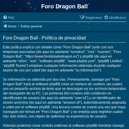
Foro Dragon Ball
FAQ
Registrarse
Identificarse
Inicio
Índice general
Foro Dragon Ball - Política de privacidad
Esta política explica con detalle cómo “Foro Dragon Ball” junto con sus
empresas asociadas (de aquí en adelante “nosotros”, “nos”, “nuestro”, “Foro
Dragon Ball”, “https://www.foroboladedragon.es”) y phpBB (de aquí en
adelante “ellos”, “sus”, “software phpBB”, “www.phpbb.com”, “phpBB Limited”,
“phpBB Teams”) emplean cualquier información obtenida durante cualquier
sesión de uso por usted (de aquí en adelante “su información”).
Su información es obtenida por dos vías. Primeramente, navegar por “Foro
Dragon Ball” hará al software phpBB crear un número de cookies, las cuales
son un pequeño archivo de texto que se descargan en los archivos temporales
del navegador de su PC. Las primeras dos cookies sólo contienen un
identificador de usuario (de aquí en adelante “user-id”) y un identificador de
sesión anónima (de aquí en adelante “session-id”), automáticamente asignada
a usted por el software phpBB. Una tercera cookie se creará una vez que haya
navegado por temas en “Foro Dragon Ball” y se emplea para registrar cuales
han sido leídos, con objeto de optimizar su experiencia de usuario.
Además podemos crear cookies externas al software phpBB mientras navega