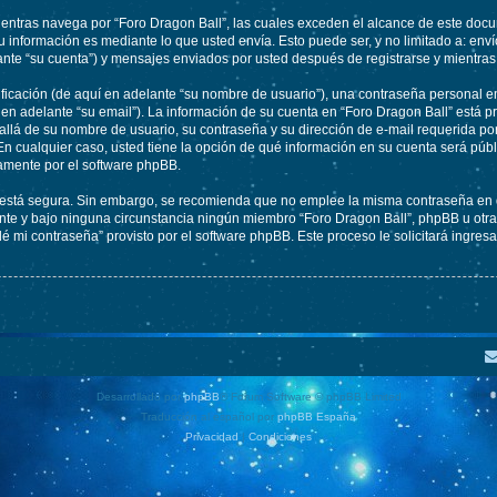
tras navega por “Foro Dragon Ball”, las cuales exceden el alcance de este docum
información es mediante lo que usted envía. Esto puede ser, y no limitado a: env
ante “su cuenta”) y mensajes enviados por usted después de registrarse y mientras
cación (de aquí en adelante “su nombre de usuario”), una contraseña personal em
 en adelante “su email”). La información de su cuenta en “Foro Dragon Ball” está pr
llá de su nombre de usuario, su contraseña y su dirección de e-mail requerida por
. En cualquier caso, usted tiene la opción de qué información en su cuenta será pú
camente por el software phpBB.
to está segura. Sin embargo, se recomienda que no emplee la misma contraseña en 
te y bajo ninguna circunstancia ningún miembro “Foro Dragon Ball”, phpBB u otra t
idé mi contraseña” provisto por el software phpBB. Este proceso le solicitará ingre
Desarrollado por
phpBB
® Forum Software © phpBB Limited
Traducción al español por
phpBB España
Privacidad
|
Condiciones