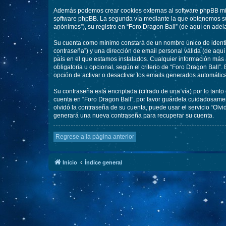
Además podemos crear cookies externas al software phpBB mien
software phpBB. La segunda vía mediante la que obtenemos su 
anónimos”), su registro en “Foro Dragon Ball” (de aquí en adel
Su cuenta como mínimo constará de un nombre único de identifi
contraseña”) y una dirección de email personal válida (de aquí
país en el que estamos instalados. Cualquier información más a
obligatoria u opcional, según el criterio de “Foro Dragon Ball”
opción de activar o desactivar los emails generados automáti
Su contraseña está encriptada (cifrado de una vía) por lo tan
cuenta en “Foro Dragon Ball”, por favor guárdela cuidadosamen
olvidó la contraseña de su cuenta, puede usar el servicio “Olv
generará una nueva contraseña para recuperar su cuenta.
Regrese a la página anterior
Inicio
Índice general