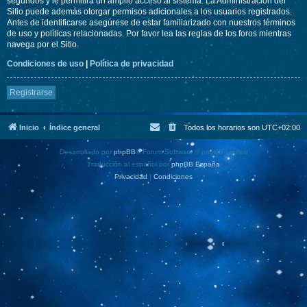
segundos y le permitirá un amplio acceso al sistema. La Administración del
Sitio puede además otorgar permisos adicionales a los usuarios registrados.
Antes de identificarse asegúrese de estar familiarizado con nuestros términos
de uso y políticas relacionadas. Por favor lea las reglas de los foros mientras
navega por el Sitio.
Condiciones de uso
|
Política de privacidad
Registrarse
Inicio
Índice general
Todos los horarios son
UTC+02:00
Desarrollado por
phpBB
® Forum Software © phpBB Limited
Traducción al español por
phpBB España
Privacidad
|
Condiciones