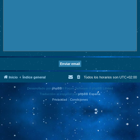
Inicio
Índice general
Todos los horarios son
UTC+02:00
Desarrollado por
phpBB
® Forum Software © phpBB Limited
Traducción al español por
phpBB España
Privacidad
|
Condiciones