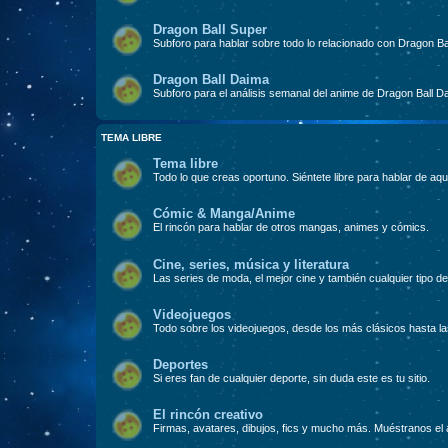
Dragon Ball Super
Subforo para hablar sobre todo lo relacionado con Dragon Ba
Dragon Ball Daima
Subforo para el análisis semanal del anime de Dragon Ball D
TEMA LIBRE
Tema libre
Todo lo que creas oportuno. Siéntete libre para hablar de aqu
Cómic & Manga/Anime
El rincón para hablar de otros mangas, animes y cómics.
Cine, series, música y literatura
Las series de moda, el mejor cine y también cualquier tipo de 
Videojuegos
Todo sobre los videojuegos, desde los más clásicos hasta l
Deportes
Si eres fan de cualquier deporte, sin duda este es tu sitio.
El rincón creativo
Firmas, avatares, dibujos, fics y mucho más. Muéstranos el a