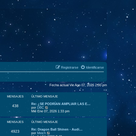
Registrarse
Identificarse
Fecha actual Vie Ago 07, 2026 2:00 pm
MENSAJES
ÚLTIMO MENSAJE
Re: ¿SE PODRÍAN AMPLIAR LAS E…
438
V
por
DBC
e
Mié Ene 07, 2026 1:33 pm
r
ú
l
MENSAJES
ÚLTIMO MENSAJE
t
i
Re: Dragon Ball Shinen - Audi…
4923
m
V
por
Meich