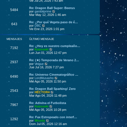
o
e
Vie Jul 24, 2026 7:43 am
m
r
e
ú
Re: Dragon Ball Super: Beerus
5484
n
l
V
por
gambitprime
s
t
e
Mar May 12, 2026 1:46 am
a
i
r
j
m
ú
Re: ¿Por qué Vegeta paso de é…
643
e
o
l
V
por
DBC
m
t
e
Vie Ene 23, 2026 1:01 pm
e
i
r
n
m
ú
s
o
l
MENSAJES
ÚLTIMO MENSAJE
a
m
t
j
e
i
Re: ¿Hoy es vuestro cumpleaño…
7192
e
n
m
V
por
Kairoseki
s
o
e
Lun Jun 01, 2026 12:47 pm
a
m
r
j
e
ú
Re: (★) Temporada de Verano 2…
2937
e
n
l
V
por
Veigue
s
t
e
Jue Jul 16, 2026 7:27 pm
a
i
r
j
m
ú
Re: Universo Cinematográfico …
6490
e
o
l
V
por
LordMusasho
m
t
e
Mié Ago 05, 2026 11:50 pm
e
i
r
n
m
ú
Re: Dragon Ball Sparking! Zero
s
2543
o
l
V
por
HÉCTOR4
a
m
t
e
Mar Ago 04, 2026 11:48 pm
j
e
i
r
e
n
m
ú
Re: Adivina el Futbolista
s
7967
o
l
V
por
Kairoseki
a
m
t
e
Mié Ago 05, 2026 10:28 pm
j
e
i
r
e
n
m
ú
Re: Fax Estropeado con interf…
s
1292
o
l
V
por
Woody
a
m
t
e
Dom Jul 05, 2026 12:16 am
j
e
i
r