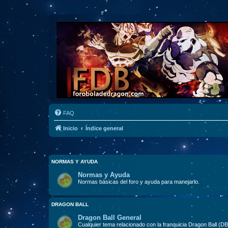
FAQ
Inicio
Índice general
NORMAS Y AYUDA
Normas y Ayuda
Normas básicas del foro y ayuda para manejarlo.
DRAGON BALL
Dragon Ball General
Cualquier tema relacionado con la franquicia Dragon Ball (D