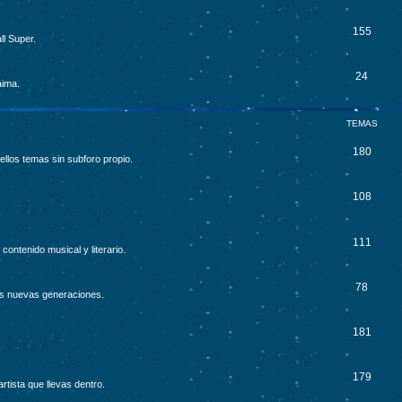
155
ll Super.
24
aima.
TEMAS
180
ellos temas sin subforo propio.
108
111
contenido musical y literario.
78
as nuevas generaciones.
181
179
rtista que llevas dentro.