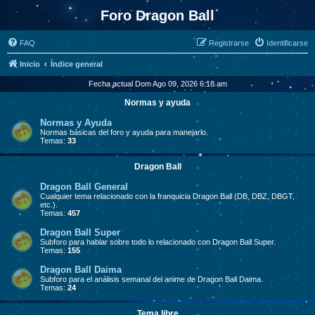
Foro Dragon Ball
FAQ
Registrarse
Identificarse
Inicio
Índice general
Fecha actual Dom Ago 09, 2026 6:18 am
Normas y ayuda
Normas y Ayuda
Normas básicas del foro y ayuda para manejarlo.
Temas:
33
Dragon Ball
Dragon Ball General
Cualquier tema relacionado con la franquicia Dragon Ball (DB, DBZ, DBGT,
etc.).
Temas:
457
Dragon Ball Super
Subforo para hablar sobre todo lo relacionado con Dragon Ball Super.
Temas:
155
Dragon Ball Daima
Subforo para el análisis semanal del anime de Dragon Ball Daima.
Temas:
24
Tema libre