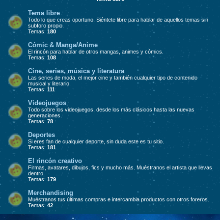
Tema libre
Todo lo que creas oportuno. Siéntete libre para hablar de aquellos temas sin
subforo propio.
Temas:
180
Cómic & Manga/Anime
El rincón para hablar de otros mangas, animes y cómics.
Temas:
108
Cine, series, música y literatura
Las series de moda, el mejor cine y también cualquier tipo de contenido
musical y literario.
Temas:
111
Videojuegos
Todo sobre los videojuegos, desde los más clásicos hasta las nuevas
generaciones.
Temas:
78
Deportes
Si eres fan de cualquier deporte, sin duda este es tu sitio.
Temas:
181
El rincón creativo
Firmas, avatares, dibujos, fics y mucho más. Muéstranos el artista que llevas
dentro.
Temas:
179
Merchandising
Muéstranos tus últimas compras e intercambia productos con otros foreros.
Temas:
42