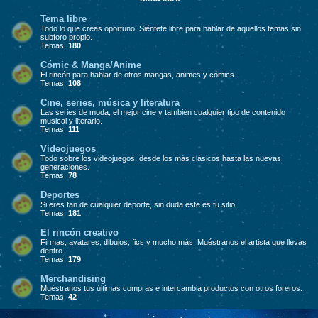
Tema libre
Todo lo que creas oportuno. Siéntete libre para hablar de aquellos temas sin
subforo propio.
Temas:
180
Cómic & Manga/Anime
El rincón para hablar de otros mangas, animes y cómics.
Temas:
108
Cine, series, música y literatura
Las series de moda, el mejor cine y también cualquier tipo de contenido
musical y literario.
Temas:
111
Videojuegos
Todo sobre los videojuegos, desde los más clásicos hasta las nuevas
generaciones.
Temas:
78
Deportes
Si eres fan de cualquier deporte, sin duda este es tu sitio.
Temas:
181
El rincón creativo
Firmas, avatares, dibujos, fics y mucho más. Muéstranos el artista que llevas
dentro.
Temas:
179
Merchandising
Muéstranos tus últimas compras e intercambia productos con otros foreros.
Temas:
42