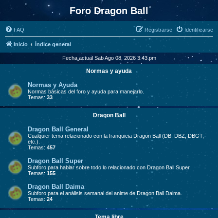
Foro Dragon Ball
FAQ
Registrarse
Identificarse
Inicio
Índice general
Fecha actual Sab Ago 08, 2026 3:43 pm
Normas y ayuda
Normas y Ayuda
Normas básicas del foro y ayuda para manejarlo.
Temas:
33
Dragon Ball
Dragon Ball General
Cualquier tema relacionado con la franquicia Dragon Ball (DB, DBZ, DBGT,
etc.).
Temas:
457
Dragon Ball Super
Subforo para hablar sobre todo lo relacionado con Dragon Ball Super.
Temas:
155
Dragon Ball Daima
Subforo para el análisis semanal del anime de Dragon Ball Daima.
Temas:
24
Tema libre