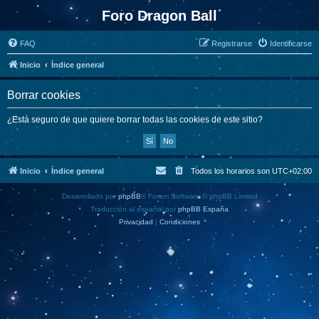
Foro Dragon Ball
FAQ
Registrarse
Identificarse
Inicio
Índice general
Borrar cookies
¿Está seguro de que quiere borrar todas las cookies de este sitio?
Inicio
Índice general
Todos los horarios son
UTC+02:00
Desarrollado por
phpBB
® Forum Software © phpBB Limited
Traducción al español por
phpBB España
Privacidad
|
Condiciones