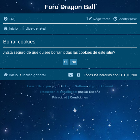
Foro Dragon Ball
FAQ
Registrarse
Identificarse
Inicio
Índice general
Borrar cookies
¿Está seguro de que quiere borrar todas las cookies de este sitio?
Inicio
Índice general
Todos los horarios son
UTC+02:00
Desarrollado por
phpBB
® Forum Software © phpBB Limited
Traducción al español por
phpBB España
Privacidad
|
Condiciones