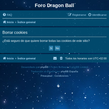
Foro Dragon Ball
FAQ
Registrarse
Identificarse
Inicio
Índice general
Borrar cookies
¿Está seguro de que quiere borrar todas las cookies de este sitio?
Inicio
Índice general
Todos los horarios son
UTC+02:00
Desarrollado por
phpBB
® Forum Software © phpBB Limited
Traducción al español por
phpBB España
Privacidad
|
Condiciones