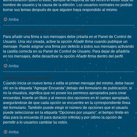
administración quién lo editó, aunque la mayoría de las veces el editor deja su
nombre de usuario y la causa de la edición. Los usuarios normales no podrán
borrar sus temas después de que alguien haya respondido al mismo.
Arriba
¿Cómo se puede añadir una firma a mi mensaje?
Para añadir una firma a sus mensajes debe crearla en el Panel de Control de
Usuario. Una vez creada, active la opción
Añadir firma
cuando publique un
mensaje. Puede asignar una firma por defecto a todos sus mensajes activando
la casilla correcta en su Panel de Control de Usuario. Para dejar de añadirla
en los mensajes, debe desactivar la opción
Añadir firma
dentro del perfil.
Arriba
¿Cómo creo una encuesta?
Cuando inicia un nuevo tema o edita el primer mensaje del mismo, debe hacer
clic en la etiqueta “Agregar Encuesta” debajo del formulario de publicación; si
no la visualiza, significa que no posee los permisos apropiados para crear
encuestas. Inserte un título y al menos dos opciones en el campo apropiado,
asegurándose de que cada opción se encuentre en la correspondiente línea
del formulario. También puede elegir el número de opciones que el usuario
puede seleccionar en la etiqueta “Opciones por usuario”, el tiempo límite en
días para la encuesta (0 para duración infinita) y por último la opción de
permitir a lo usuarios cambiar su votos.
Arriba