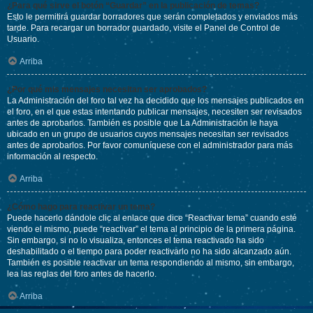
¿Para qué sirve el botón “Guardar” en la publicación de temas?
Esto le permitirá guardar borradores que serán completados y enviados más
tarde. Para recargar un borrador guardado, visite el Panel de Control de
Usuario.
Arriba
¿Por qué mis mensajes necesitan ser aprobados?
La Administración del foro tal vez ha decidido que los mensajes publicados en
el foro, en el que estas intentando publicar mensajes, necesiten ser revisados
antes de aprobarlos. También es posible que La Administración le haya
ubicado en un grupo de usuarios cuyos mensajes necesitan ser revisados
antes de aprobarlos. Por favor comuníquese con el administrador para más
información al respecto.
Arriba
¿Cómo hago para reactivar un tema?
Puede hacerlo dándole clic al enlace que dice “Reactivar tema” cuando esté
viendo el mismo, puede “reactivar” el tema al principio de la primera página.
Sin embargo, si no lo visualiza, entonces el tema reactivado ha sido
deshabilitado o el tiempo para poder reactivarlo no ha sido alcanzado aún.
También es posible reactivar un tema respondiendo al mismo, sin embargo,
lea las reglas del foro antes de hacerlo.
Arriba