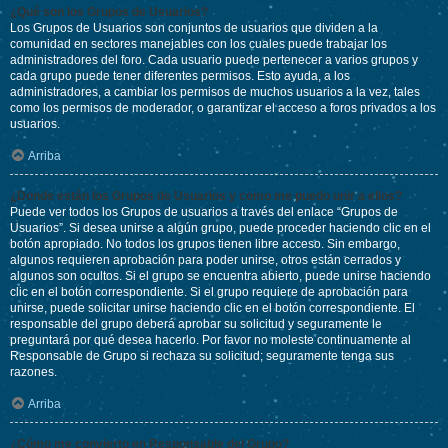
¿Qué son los Grupos de Usuarios?
Los Grupos de Usuarios son conjuntos de usuarios que dividen a la
comunidad en sectores manejables con los cuales puede trabajar los
administradores del foro. Cada usuario puede pertenecer a varios grupos y
cada grupo puede tener diferentes permisos. Esto ayuda, a los
administradores, a cambiar los permisos de muchos usuarios a la vez, tales
como los permisos de moderador, o garantizar el acceso a foros privados a los
usuarios.
Arriba
¿Donde están los Grupos de Usuarios y como me puedo unir a ellos?
Puede ver todos los Grupos de usuarios a través del enlace “Grupos de
Usuarios”. Si desea unirse a algún grupo, puede proceder haciendo clic en el
botón apropiado. No todos los grupos tienen libre acceso. Sin embargo,
algunos requieren aprobación para poder unirse, otros están cerrados y
algunos son ocultos. Si el grupo se encuentra abierto, puede unirse haciendo
clic en el botón correspondiente. Si el grupo requiere de aprobación para
unirse, puede solicitar unirse haciendo clic en el botón correspondiente. El
responsable del grupo deberá aprobar su solicitud y seguramente le
preguntará por qué desea hacerlo. Por favor no moleste continuamente al
Responsable de Grupo si rechaza su solicitud; seguramente tenga sus
razones.
Arriba
¿Cómo me convierto en Responsable del Grupo?