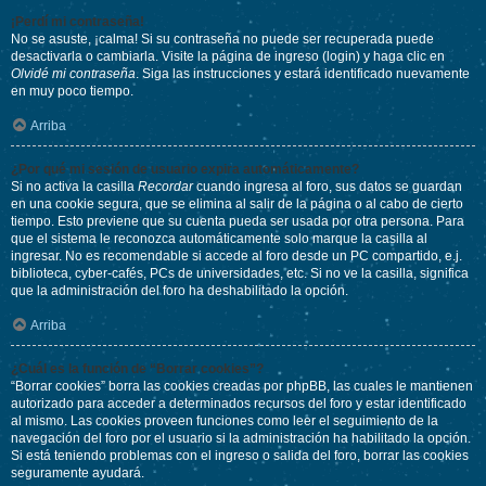
¡Perdí mi contraseña!
No se asuste, ¡calma! Si su contraseña no puede ser recuperada puede
desactivarla o cambiarla. Visite la página de ingreso (login) y haga clic en
Olvidé mi contraseña
. Siga las instrucciones y estará identificado nuevamente
en muy poco tiempo.
Arriba
¿Por qué mi sesión de usuario expira automáticamente?
Si no activa la casilla
Recordar
cuando ingresa al foro, sus datos se guardan
en una cookie segura, que se elimina al salir de la página o al cabo de cierto
tiempo. Esto previene que su cuenta pueda ser usada por otra persona. Para
que el sistema le reconozca automáticamente solo marque la casilla al
ingresar. No es recomendable si accede al foro desde un PC compartido, e.j.
biblioteca, cyber-cafés, PCs de universidades, etc. Si no ve la casilla, significa
que la administración del foro ha deshabilitado la opción.
Arriba
¿Cuál es la función de “Borrar cookies”?
“Borrar cookies” borra las cookies creadas por phpBB, las cuales le mantienen
autorizado para acceder a determinados recursos del foro y estar identificado
al mismo. Las cookies proveen funciones como leer el seguimiento de la
navegación del foro por el usuario si la administración ha habilitado la opción.
Si está teniendo problemas con el ingreso o salida del foro, borrar las cookies
seguramente ayudará.