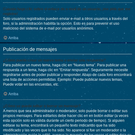
Cuando hago clic sobre el enlace de e-mail de un usuario, ¡me pide que me
registre!
Solo usuarios registrados pueden enviar e-mail a otros usuarios a través del
foro, si la administración habilita la opción. Esto es para prevenir el uso
malicioso del sistema de e-mail por usuarios anónimos.
Arriba
Publicación de mensajes
¿Cómo puedo crear un nuevo tema o enviar una respuesta?
Para publicar un nuevo tema, haga clic en “Nuevo tema”. Para publicar una
respuesta a un tema, haga clic en “Enviar respuesta”. Seguramente necesite
registrarse antes de poder publicar y responder. Abajo de cada foro encontrará
una lista de acciones permitidas. Ejemplo: Puede publicar nuevos temas,
Puede votar en las encuestas, etc.
Arriba
¿Cómo se puede editar o borrar un mensaje?
A menos que sea administrador o moderador, solo puede borrar o editar sus
propios mensajes. Para editarlos debe hacer clic en en botón
editar
(a veces
esta opción solo es válida durante un cierto periodo de tiempo). Si alguien
editase su tema, encontrará un pequeño texto indicando que ha sido
modificado y las veces que lo ha sido. No aparece si fue un moderador o la