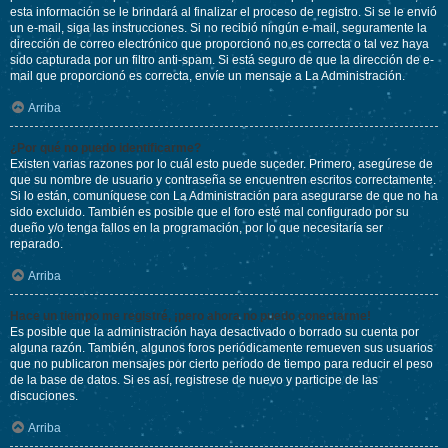
esta información se le brindará al finalizar el proceso de registro. Si se le envió
un e-mail, siga las instrucciones. Si no recibió ningún e-mail, seguramente la
dirección de correo electrónico que proporcionó no es correcta o tal vez haya
sido capturada por un filtro anti-spam. Si está seguro de que la dirección de e-
mail que proporcionó es correcta, envíe un mensaje a La Administración.
Arriba
¿Por qué no puedo identificarme?
Existen varias razones por lo cuál esto puede suceder. Primero, asegúrese de
que su nombre de usuario y contraseña se encuentren escritos correctamente.
Si lo están, comuníquese con La Administración para asegurarse de que no ha
sido excluido. También es posible que el foro esté mal configurado por su
dueño y/o tenga fallos en la programación, por lo que necesitaría ser
reparado.
Arriba
Hace un tiempo me registré, ¡pero ahora no puedo conectarme!
Es posible que la administración haya desactivado o borrado su cuenta por
alguna razón. También, algunos foros periódicamente remueven sus usuarios
que no publicaron mensajes por cierto periodo de tiempo para reducir el peso
de la base de datos. Si es así, registrese de nuevo y participe de las
discuciones.
Arriba