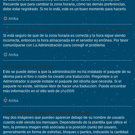
Recuerde que para cambiar la zona horaria, como las demás preferencias,
debe estar registrado. Si no lo está, este es un buen momento para hacerlo.
Arriba
Cambié la zona horaria en mi perfil, ¡pero la hora sigue siendo incorrecto!
Si está seguro de que de la zona horaria es correcta y la hora sigue siendo
incorrecta, entonces la hora almacenada en el servidor es errónea. Por favor
comuníquese con La Administración para corregir el problema.
Arriba
¡Mi idioma no está en la lista!
Esto se puede deber a que la administración no ha instalado el paquete de su
idioma para el foro o nadie ha creado una traducción. Pregúntele a un
Administrador si puede instalar el paquete del idioma que necesita. Si el
paquete no existe, siéntase libre de hacer una traducción. Puede encontrar
más información en el sitio web de
phpBB
®
Arriba
¿Qué es la imagen al lado de mi nombre de usuario?
Hay dos imágenes que pueden aparecer debajo de su nombre de usuario
cuando esté viendo los mensajes. Dependiendo de la plantilla que utilice el
foro, la primera imagen está asociada a la posición (rank) del usuario,
generalmente en forma de estrellas, bloques o puntos, indicando la cantidad