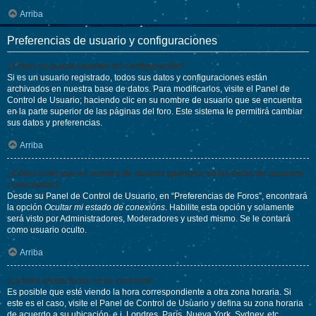
Arriba
Preferencias de usuario y configuraciones
¿Cómo se puede cambiar mi configuración?
Si es un usuario registrado, todos sus datos y configuraciones están
archivados en nuestra base de datos. Para modificarlos, visite el Panel de
Control de Usuario; haciendo clic en su nombre de usuario que se encuentra
en la parte superior de las páginas del foro. Este sistema le permitirá cambiar
sus datos y preferencias.
Arriba
¿Cómo evito que mi nombre de usuario aparezca en las listas de usuarios
conectados?
Desde su Panel de Control de Usuario, en “Preferencias de Foros”, encontrará
la opción
Ocultar mi estado de conexións
. Habilite esta opción y solamente
será visto por Administradores, Moderadores y usted mismo. Se le contará
como usuario oculto.
Arriba
¡La hora en los foros no es correcta!
Es posible que esté viendo la hora correspondiente a otra zona horaria. Si
este es el caso, visite el Panel de Control de Usuario y defina su zona horaria
de acuerdo a su ubicación, e.j. Londres, París, Nueva York, Sydney, etc.