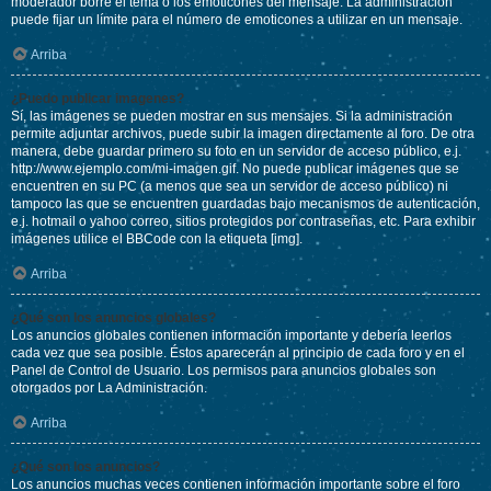
moderador borre el tema o los emoticones del mensaje. La administración
puede fijar un límite para el número de emoticones a utilizar en un mensaje.
Arriba
¿Puedo publicar imagenes?
Sí, las imágenes se pueden mostrar en sus mensajes. Si la administración
permite adjuntar archivos, puede subir la imagen directamente al foro. De otra
manera, debe guardar primero su foto en un servidor de acceso público, e.j.
http://www.ejemplo.com/mi-imagen.gif. No puede publicar imágenes que se
encuentren en su PC (a menos que sea un servidor de acceso público) ni
tampoco las que se encuentren guardadas bajo mecanismos de autenticación,
e.j. hotmail o yahoo correo, sitios protegidos por contraseñas, etc. Para exhibir
imágenes utilice el BBCode con la etiqueta [img].
Arriba
¿Qué son los anuncios globales?
Los anuncios globales contienen información importante y debería leerlos
cada vez que sea posible. Éstos aparecerán al principio de cada foro y en el
Panel de Control de Usuario. Los permisos para anuncios globales son
otorgados por La Administración.
Arriba
¿Qué son los anuncios?
Los anuncios muchas veces contienen información importante sobre el foro