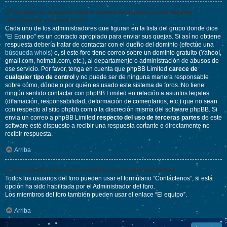
¿Con quién se puede contactar acerca de abusos o usos ilegales
relacionados con este foro?
Cada uno de los administradores que figuran en la lista del grupo donde dice
“El Equipo” es un contacto apropiado para enviar sus quejas. Si así no obtiene
respuesta debería tratar de contactar con el dueño del dominio (efectúe una
búsqueda whois
) o, si este foro tiene correo sobre un dominio gratuito (Yahoo!,
gmail.com, hotmail.com, etc.), al departamento o administración de abusos de
ese servicio. Por favor, tenga en cuenta que phpBB Limited
carece de
cualquier tipo de control
y no puede ser de ninguna manera responsable
sobre cómo, dónde o por quién es usado este sistema de foros. No tiene
ningún sentido contactar con phpBB Limited en relación a asuntos legales
(difamación, responsabilidad, deformación de comentarios, etc.) que no sean
con respecto al sitio phpbb.com o la discreción misma del software phpBB. Si
envia un correo a phpBB Limited
respecto del uso de terceras partes
de este
software esté dispuesto a recibir una respuesta cortante o directamente no
recibir respuesta.
Arriba
¿Cómo puedo ponerme en contacto con un Administrador?
Todos los usuarios del foro pueden usar el formulario “Contáctenos”, si está
opción ha sido habilitada por el Administrador del foro.
Los miembros del foro también pueden usar el enlace “El equipo”.
Arriba